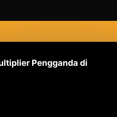
ultiplier Pengganda di