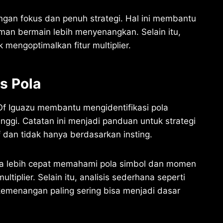
ngan fokus dan penuh strategi. Hal ini membantu
man bermain lebih menyenangkan. Selain itu,
 mengoptimalkan fitur multiplier.
s Pola
Of Iguazu membantu mengidentifikasi pola
nggi. Catatan ini menjadi panduan untuk strategi
f dan tidak hanya berdasarkan insting.
nya lebih cepat memahami pola simbol dan momen
tiplier. Selain itu, analisis sederhana seperti
kemenangan paling sering bisa menjadi dasar