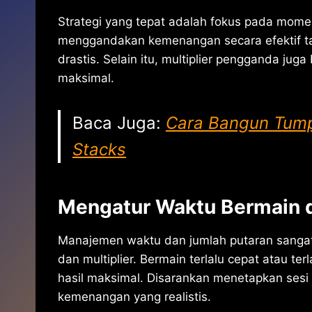
Strategi yang tepat adalah fokus pada momen k
menggandakan kemenangan secara efektif ta
drastis. Selain itu, multiplier pengganda jug
maksimal.
Baca Juga:
Cara Bangun Tump
Stacks
Mengatur Waktu Bermain 
Manajemen waktu dan jumlah putaran sangat 
dan multiplier. Bermain terlalu cepat atau te
hasil maksimal. Disarankan menetapkan sesi 
kemenangan yang realistis.