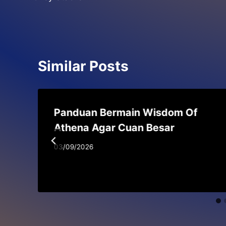
Similar Posts
Panduan Bermain Wisdom Of
Athena Agar Cuan Besar
03/09/2026