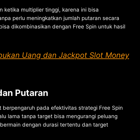
etika multiplier tinggi, karena ini bisa
npa perlu meningkatkan jumlah putaran secara
a bisa dikombinasikan dengan Free Spin untuk hasil
ukan Uang dan Jackpot Slot Money
dan Putaran
berpengaruh pada efektivitas strategi Free Spin
rlalu lama tanpa target bisa mengurangi peluang
bermain dengan durasi tertentu dan target