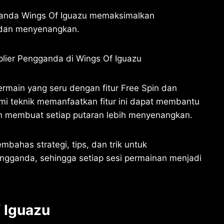
ngganda Wings Of Iguazu memaksimalkan
dan menyenangkan.
main yang seru dengan fitur Free Spin dan
i teknik memanfaatkan fitur ini dapat membantu
 membuat setiap putaran lebih menyenangkan.
bahas strategi, tips, dan trik untuk
engganda, sehingga setiap sesi permainan menjadi
f Iguazu