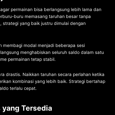
agar permainan bisa berlangsung lebih lama dan
erburu-buru memasang taruhan besar tanpa
strategi yang baik justru dimulai dengan
lah membagi modal menjadi beberapa sesi
 langsung menghabiskan seluruh saldo dalam satu
me permainan tetap stabil.
ara drastis. Naikkan taruhan secara perlahan ketika
kan kombinasi yang lebih baik. Strategi bertahap
ldo terlalu cepat.
 yang Tersedia