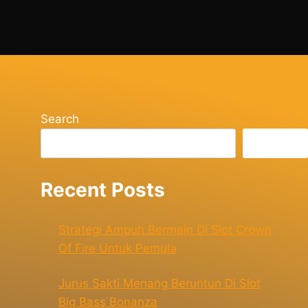
Search
Search
Recent Posts
Strategi Ampuh Bermain Di Slot Crown
Of Fire Untuk Pemula
Jurus Sakti Menang Beruntun Di Slot
Big Bass Bonanza