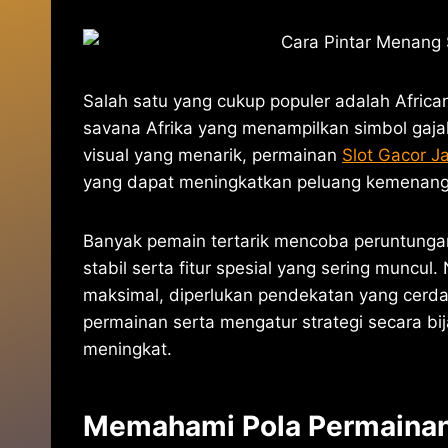
e
t
p
e
s
e
r
b
s
e
g
e
e
o
A
r
n
o
p
a
g
k
p
m
e
Salah satu yang cukup populer adalah Afric
r
savana Afrika yang menampilkan simbol gaja
visual yang menarik, permainan
Slot Gacor J
yang dapat meningkatkan peluang kemenangan
Banyak pemain tertarik mencoba peruntungan 
stabil serta fitur spesial yang sering muncu
maksimal, diperlukan pendekatan yang cerd
permainan serta mengatur strategi secara bi
meningkat.
Memahami Pola Permainan 