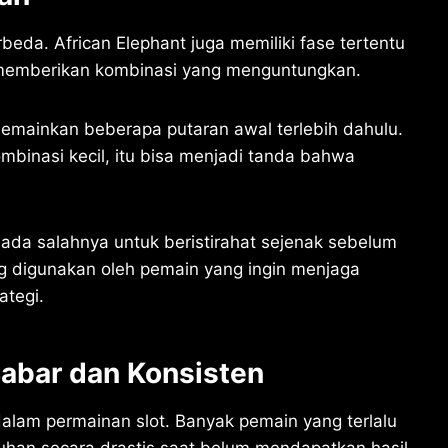
beda. African Elephant juga memiliki fase tertentu
m memberikan kombinasi yang menguntungkan.
memainkan beberapa putaran awal terlebih dahulu.
mbinasi kecil, itu bisa menjadi tanda bahwa
 ada salahnya untuk beristirahat sejenak sebelum
ng digunakan oleh pemain yang ingin menjaga
ategi.
Sabar dan Konsisten
dalam permainan slot. Banyak pemain yang terlalu