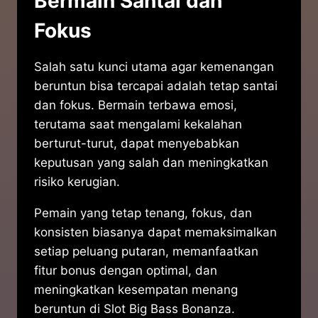
Bermain Santai dan
Fokus
Salah satu kunci utama agar kemenangan
beruntun bisa tercapai adalah tetap santai
dan fokus. Bermain terbawa emosi,
terutama saat mengalami kekalahan
berturut-turut, dapat menyebabkan
keputusan yang salah dan meningkatkan
risiko kerugian.
Pemain yang tetap tenang, fokus, dan
konsisten biasanya dapat memaksimalkan
setiap peluang putaran, memanfaatkan
fitur bonus dengan optimal, dan
meningkatkan kesempatan menang
beruntun di Slot Big Bass Bonanza.