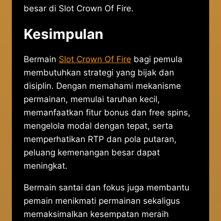
besar di Slot Crown Of Fire.
Kesimpulan
Bermain
Slot Crown Of Fire
bagi pemula
membutuhkan strategi yang bijak dan
disiplin. Dengan memahami mekanisme
permainan, memulai taruhan kecil,
memanfaatkan fitur bonus dan free spins,
mengelola modal dengan tepat, serta
memperhatikan RTP dan pola putaran,
peluang kemenangan besar dapat
meningkat.
Bermain santai dan fokus juga membantu
pemain menikmati permainan sekaligus
memaksimalkan kesempatan meraih