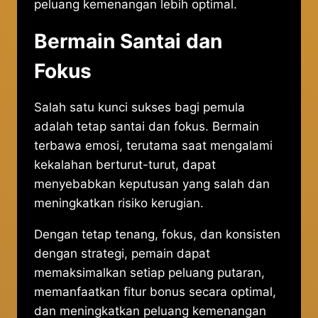
peluang kemenangan lebih optimal.
Bermain Santai dan
Fokus
Salah satu kunci sukses bagi pemula
adalah tetap santai dan fokus. Bermain
terbawa emosi, terutama saat mengalami
kekalahan berturut-turut, dapat
menyebabkan keputusan yang salah dan
meningkatkan risiko kerugian.
Dengan tetap tenang, fokus, dan konsisten
dengan strategi, pemain dapat
memaksimalkan setiap peluang putaran,
memanfaatkan fitur bonus secara optimal,
dan meningkatkan peluang kemenangan