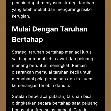
pemain dapat menyusun strategi taruhan
yang lebih efektif dan mengurangi risiko
kerugian.
Mulai Dengan Taruhan
Bertahap
Strategi taruhan bertahap menjadi jurus
sakti agar modal lebih awet dan peluang
menang beruntun meningkat. Pemain
disarankan memulai taruhan kecil untuk
memahami pola permainan dan frekuensi
kemenangan terlebih dahulu.
Setelah beberapa putaran, taruhan bisa
ditingkatkan secara bertahap saat peluang
bonus atau free spins muncul. Cara ini