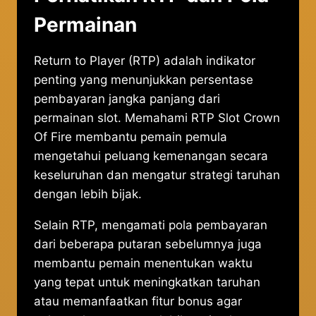
Permainan
Return to Player (RTP) adalah indikator
penting yang menunjukkan persentase
pembayaran jangka panjang dari
permainan slot. Memahami RTP Slot Crown
Of Fire membantu pemain pemula
mengetahui peluang kemenangan secara
keseluruhan dan mengatur strategi taruhan
dengan lebih bijak.
Selain RTP, mengamati pola pembayaran
dari beberapa putaran sebelumnya juga
membantu pemain menentukan waktu
yang tepat untuk meningkatkan taruhan
atau memanfaatkan fitur bonus agar