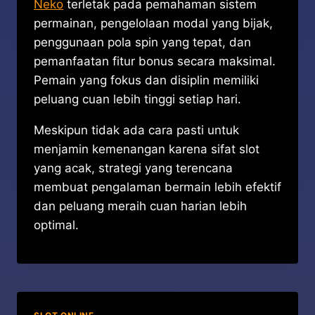
Neko
terletak pada pemahaman sistem
permainan, pengelolaan modal yang bijak,
penggunaan pola spin yang tepat, dan
pemanfaatan fitur bonus secara maksimal.
Pemain yang fokus dan disiplin memiliki
peluang cuan lebih tinggi setiap hari.
Meskipun tidak ada cara pasti untuk
menjamin kemenangan karena sifat slot
yang acak, strategi yang terencana
membuat pengalaman bermain lebih efektif
dan peluang meraih cuan harian lebih
optimal.