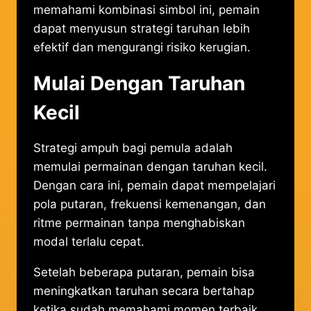
memahami kombinasi simbol ini, pemain
dapat menyusun strategi taruhan lebih
efektif dan mengurangi risiko kerugian.
Mulai Dengan Taruhan
Kecil
Strategi ampuh bagi pemula adalah
memulai permainan dengan taruhan kecil.
Dengan cara ini, pemain dapat mempelajari
pola putaran, frekuensi kemenangan, dan
ritme permainan tanpa menghabiskan
modal terlalu cepat.
Setelah beberapa putaran, pemain bisa
meningkatkan taruhan secara bertahap
ketika sudah memahami momen terbaik