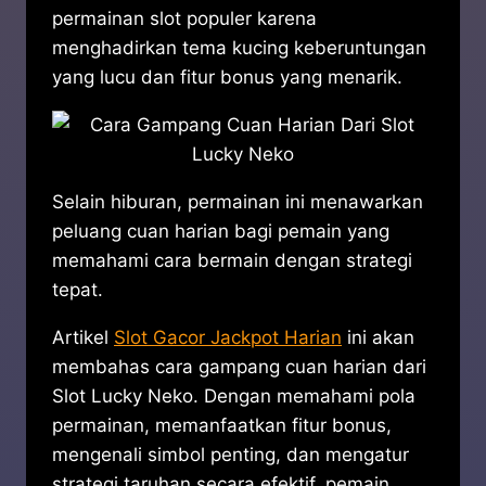
permainan slot populer karena
menghadirkan tema kucing keberuntungan
yang lucu dan fitur bonus yang menarik.
Selain hiburan, permainan ini menawarkan
peluang cuan harian bagi pemain yang
memahami cara bermain dengan strategi
tepat.
Artikel
Slot Gacor Jackpot Harian
ini akan
membahas cara gampang cuan harian dari
Slot Lucky Neko. Dengan memahami pola
permainan, memanfaatkan fitur bonus,
mengenali simbol penting, dan mengatur
strategi taruhan secara efektif, pemain