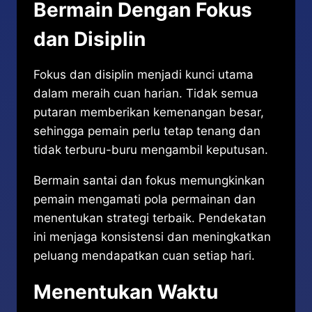
Bermain Dengan Fokus
dan Disiplin
Fokus dan disiplin menjadi kunci utama
dalam meraih cuan harian. Tidak semua
putaran memberikan kemenangan besar,
sehingga pemain perlu tetap tenang dan
tidak terburu-buru mengambil keputusan.
Bermain santai dan fokus memungkinkan
pemain mengamati pola permainan dan
menentukan strategi terbaik. Pendekatan
ini menjaga konsistensi dan meningkatkan
peluang mendapatkan cuan setiap hari.
Menentukan Waktu