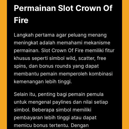
Permainan Slot Crown Of
Fire
Langkah pertama agar peluang menang
meningkat adalah memahami mekanisme
permainan. Slot Crown Of Fire memiliki fitur
khusus seperti simbol wild, scatter, free
spins, dan bonus rounds yang dapat
membantu pemain memperoleh kombinasi
kemenangan lebih tinggi.
Selain itu, penting bagi pemain pemula
untuk mengenal paylines dan nilai setiap
simbol. Beberapa simbol memiliki
pembayaran lebih tinggi atau dapat
memicu bonus tertentu. Dengan