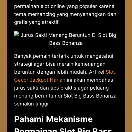
permainan slot online yang populer karena
tema memancing yang menyenangkan dan
grafis yang atraktif.
Banyak pemain tertarik untuk mengetahui
strategi agar bisa meraih kemenangan
beruntun dengan lebih mudah. Artikel
Slot
Gacor Jackpot Harian
ini akan membahas
jurus sakti dan tips praktis agar peluang
menang beruntun di Slot Big Bass Bonanza
semakin tinggi.
Pahami Mekanisme
Permainan Slot Big Bass