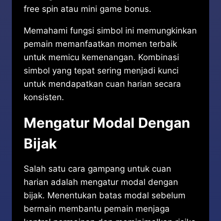
free spin atau mini game bonus.
Memahami fungsi simbol ini memungkinkan
pemain memanfaatkan momen terbaik
untuk memicu kemenangan. Kombinasi
simbol yang tepat sering menjadi kunci
untuk mendapatkan cuan harian secara
konsisten.
Mengatur Modal Dengan
Bijak
Salah satu cara gampang untuk cuan
harian adalah mengatur modal dengan
bijak. Menentukan batas modal sebelum
bermain membantu pemain menjaga