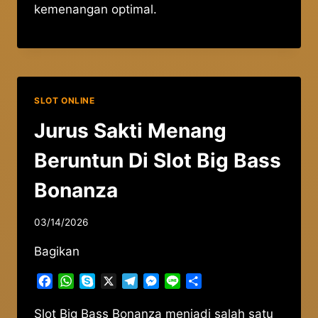
kemenangan optimal.
SLOT ONLINE
Jurus Sakti Menang
Beruntun Di Slot Big Bass
Bonanza
03/14/2026
Bagikan
Facebook
WhatsApp
Skype
X
Telegram
Messenger
Line
Share
Slot Big Bass Bonanza menjadi salah satu