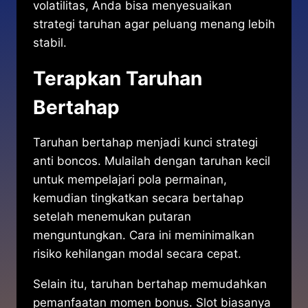
volatilitas, Anda bisa menyesuaikan
strategi taruhan agar peluang menang lebih
stabil.
Terapkan Taruhan
Bertahap
Taruhan bertahap menjadi kunci strategi
anti boncos. Mulailah dengan taruhan kecil
untuk mempelajari pola permainan,
kemudian tingkatkan secara bertahap
setelah menemukan putaran
menguntungkan. Cara ini meminimalkan
risiko kehilangan modal secara cepat.
Selain itu, taruhan bertahap memudahkan
pemanfaatan momen bonus. Slot biasanya