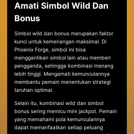
Amati Simbol Wild Dan
Bonus
Simbol wild dan bonus merupakan faktor
kunci untuk kemenangan maksimal. Di
Phoenix Forge, simbol ini bisa
menggantikan simbol lain atau memberi
pengganda, sehingga kombinasi menang
lebih tinggi. Mengamati kemunculannya
membantu pemain menentukan strategi
taruhan optimal.
Selain itu, kombinasi wild dan simbol
bonus sering memicu mini jackpot. Pemain
yang memahami pola kemunculannya
dapat memanfaatkan setiap peluang