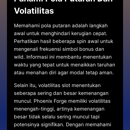
Volatilitas
Memahami pola putaran adalah langkah
awal untuk menghindari kerugian cepat.
Perhatikan hasil beberapa spin awal untuk
mengenali frekuensi simbol bonus dan
wild. Informasi ini membantu menentukan
waktu yang tepat untuk menaikkan taruhan
atau menahan diri agar modal tetap aman.
Selain itu, volatilitas slot menentukan
seberapa sering dan besar kemenangan
muncul. Phoenix Forge memiliki volatilitas
menengah-tinggi, artinya kemenangan
besar tidak selalu sering muncul tapi
potensinya signifikan. Dengan memahami