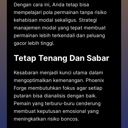
Dengan cara ini, Anda tetap bisa
mempelajari pola permainan tanpa risiko
kehabisan modal sekaligus. Strategi
manajemen modal yang tepat membuat
permainan lebih terkendali dan peluang
gacor lebih tinggi.
Tetap Tenang Dan Sabar
Kesabaran menjadi kunci utama dalam
mengoptimalkan kemenangan. Phoenix
Forge membutuhkan fokus agar setiap
putaran bisa dianalisis dengan baik.
Pemain yang terburu-buru cenderung
membuat keputusan emosional yang
meningkatkan risiko boncos.