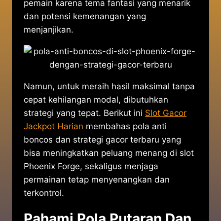
pemain karena tema fantasi yang menarik
dan potensi kemenangan yang
menjanjikan.
Namun, untuk meraih hasil maksimal tanpa
cepat kehilangan modal, dibutuhkan
strategi yang tepat. Berikut ini
Slot Gacor
Jackpot Harian
membahas pola anti
boncos dan strategi gacor terbaru yang
bisa meningkatkan peluang menang di slot
Phoenix Forge, sekaligus menjaga
permainan tetap menyenangkan dan
terkontrol.
Pahami Pola Putaran Dan