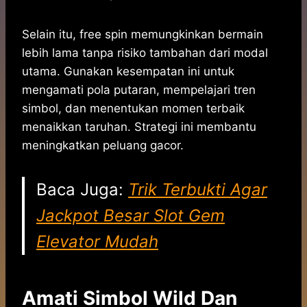
Selain itu, free spin memungkinkan bermain
lebih lama tanpa risiko tambahan dari modal
utama. Gunakan kesempatan ini untuk
mengamati pola putaran, mempelajari tren
simbol, dan menentukan momen terbaik
menaikkan taruhan. Strategi ini membantu
meningkatkan peluang gacor.
Baca Juga:
Trik Terbukti Agar
Jackpot Besar Slot Gem
Elevator Mudah
Amati Simbol Wild Dan