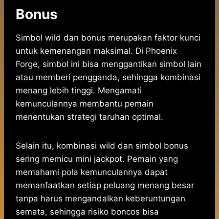
Bonus
Simbol wild dan bonus merupakan faktor kunci
untuk kemenangan maksimal. Di Phoenix
Forge, simbol ini bisa menggantikan simbol lain
atau memberi pengganda, sehingga kombinasi
menang lebih tinggi. Mengamati
kemunculannya membantu pemain
menentukan strategi taruhan optimal.
Selain itu, kombinasi wild dan simbol bonus
sering memicu mini jackpot. Pemain yang
memahami pola kemunculannya dapat
memanfaatkan setiap peluang menang besar
tanpa harus mengandalkan keberuntungan
semata, sehingga risiko boncos bisa