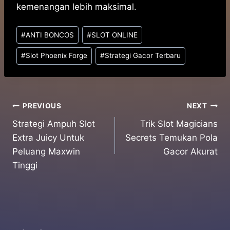
kemenangan lebih maksimal.
Post
#
ANTI BONCOS
#
SLOT ONLINE
Tags:
#
Slot Phoenix Forge
#
Strategi Gacor Terbaru
Post
PREVIOUS
NEXT
Strategi Ampuh Slot
Trik Slot Magicians
navigation
Extra Juicy Untuk
Secrets Temukan Pola
Peluang Maxwin
Gacor Akurat
Tinggi