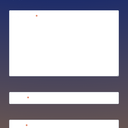
Comment
*
Name
*
Email
*