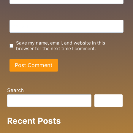
Website
Save my name, email, and website in this
browser for the next time I comment.
Search
Search
Recent Posts