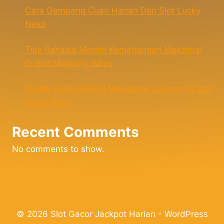
Cara Gampang Cuan Harian Dari Slot Lucky
Neko
Tips Rahasia Meraih Kemenangan Maksimal
Di Slot Mahjong Ways
Teknik Paling Efektif Mendapat Jackpot Di Slot
Sugar Rush
Recent Comments
No comments to show.
© 2026 Slot Gacor Jackpot Harian - WordPress