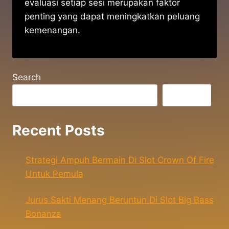
evaluasi setiap sesi merupakan faktor
penting yang dapat meningkatkan peluang
kemenangan.
Search
Search
Recent Posts
Strategi Ampuh Bermain Di Slot Crown Of Fire
Untuk Pemula
Jurus Sakti Menang Beruntun Di Slot Big Bass
Bonanza