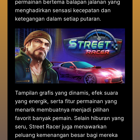
permainan bertema balapan jalanan yang
menghadirkan sensasi kecepatan dan
ketegangan dalam setiap putaran.
Tampilan grafis yang dinamis, efek suara
yang energik, serta fitur permainan yang
menarik membuatnya menjadi pilihan
favorit banyak pemain. Selain hiburan yang
seru, Street Racer juga menawarkan
peluang kemenangan besar bagi mereka