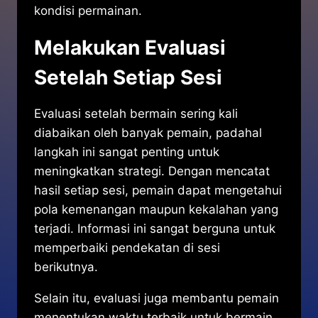
kondisi permainan.
Melakukan Evaluasi
Setelah Setiap Sesi
Evaluasi setelah bermain sering kali
diabaikan oleh banyak pemain, padahal
langkah ini sangat penting untuk
meningkatkan strategi. Dengan mencatat
hasil setiap sesi, pemain dapat mengetahui
pola kemenangan maupun kekalahan yang
terjadi. Informasi ini sangat berguna untuk
memperbaiki pendekatan di sesi
berikutnya.
Selain itu, evaluasi juga membantu pemain
menentukan waktu terbaik untuk bermain.