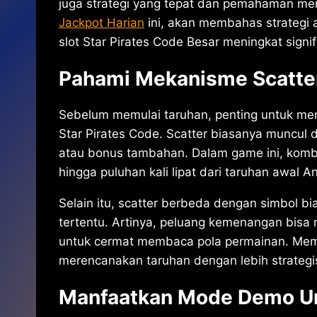
juga strategi yang tepat dan pemahaman men
Jackpot Harian
ini, akan membahas strategi
slot Star Pirates Code Besar meningkat signif
Pahami Mekanisme Scatter
Sebelum memulai taruhan, penting untuk me
Star Pirates Code. Scatter biasanya muncul d
atau bonus tambahan. Dalam game ini, kombi
hingga puluhan kali lipat dari taruhan awal A
Selain itu, scatter berbeda dengan simbol b
tertentu. Artinya, peluang kemenangan bisa
untuk cermat membaca pola permainan. Me
merencanakan taruhan dengan lebih strategi
Manfaatkan Mode Demo Un