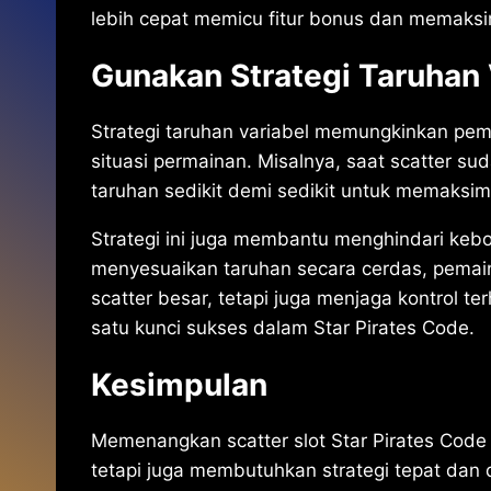
lebih cepat memicu fitur bonus dan memaks
Gunakan Strategi Taruhan 
Strategi taruhan variabel memungkinkan pe
situasi permainan. Misalnya, saat scatter 
taruhan sedikit demi sedikit untuk memaksi
Strategi ini juga membantu menghindari keb
menyesuaikan taruhan secara cerdas, pemai
scatter besar, tetapi juga menjaga kontrol te
satu kunci sukses dalam Star Pirates Code.
Kesimpulan
Memenangkan scatter slot Star Pirates Code
tetapi juga membutuhkan strategi tepat dan 