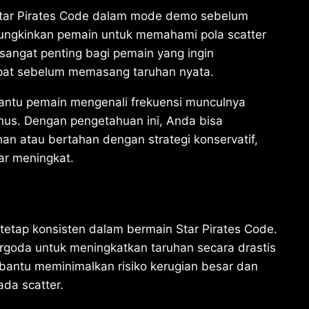
Star Pirates Code dalam mode demo sebelum
ngkinkan pemain untuk memahami pola scatter
 sangat penting bagi pemain yang ingin
epat sebelum memasang taruhan nyata.
antu pemain mengenali frekuensi munculnya
onus. Dengan pengetahuan ini, Anda bisa
n atau bertahan dengan strategi konservatif,
ar meningkat.
 tetap konsisten dalam bermain Star Pirates Code.
ergoda untuk meningkatkan taruhan secara drastis
embantu meminimalkan risiko kerugian besar dan
da scatter.