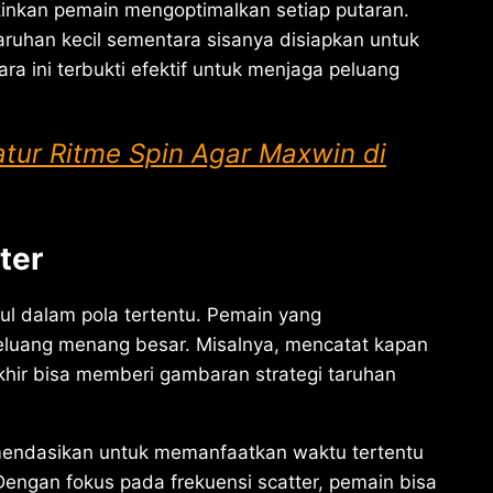
kinkan pemain mengoptimalkan setiap putaran.
ruhan kecil sementara sisanya disiapkan untuk
a ini terbukti efektif untuk menjaga peluang
tur Ritme Spin Agar Maxwin di
ter
ul dalam pola tertentu. Pemain yang
eluang menang besar. Misalnya, mencatat kapan
khir bisa memberi gambaran strategi taruhan
mendasikan untuk memanfaatkan waktu tertentu
Dengan fokus pada frekuensi scatter, pemain bisa