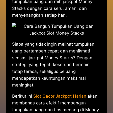
tumpukan uang dan raih jackpot Money
Stacks dengan cara seru, aman, dan
menyenangkan setiap hari.
Siapa yang tidak ingin melihat tumpukan
uang bertambah cepat dan menikmati
sensasi jackpot Money Stacks? Dengan
strategi yang tepat, keseruan bermain
tetap terasa, sekaligus peluang
mendapatkan keuntungan maksimal
meningkat.
Berikut ini
Slot Gacor Jackpot Harian
akan
membahas cara efektif membangun
tumpukan uang dan tips menang di Money