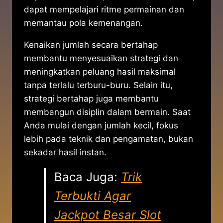
dapat mempelajari ritme permainan dan
memantau pola kemenangan.
Kenaikan jumlah secara bertahap
membantu menyesuaikan strategi dan
meningkatkan peluang hasil maksimal
tanpa terlalu terburu-buru. Selain itu,
strategi bertahap juga membantu
membangun disiplin dalam bermain. Saat
Anda mulai dengan jumlah kecil, fokus
lebih pada teknik dan pengamatan, bukan
sekadar hasil instan.
Baca Juga:
Trik
Terbukti Agar
Jackpot Besar Slot