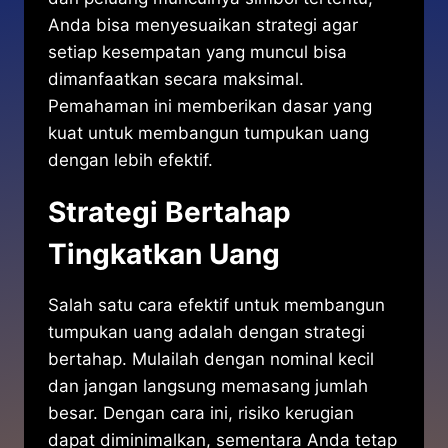
Anda bisa menyesuaikan strategi agar
setiap kesempatan yang muncul bisa
dimanfaatkan secara maksimal.
Pemahaman ini memberikan dasar yang
kuat untuk membangun tumpukan uang
dengan lebih efektif.
Strategi Bertahap
Tingkatkan Uang
Salah satu cara efektif untuk membangun
tumpukan uang adalah dengan strategi
bertahap. Mulailah dengan nominal kecil
dan jangan langsung memasang jumlah
besar. Dengan cara ini, risiko kerugian
dapat diminimalkan, sementara Anda tetap