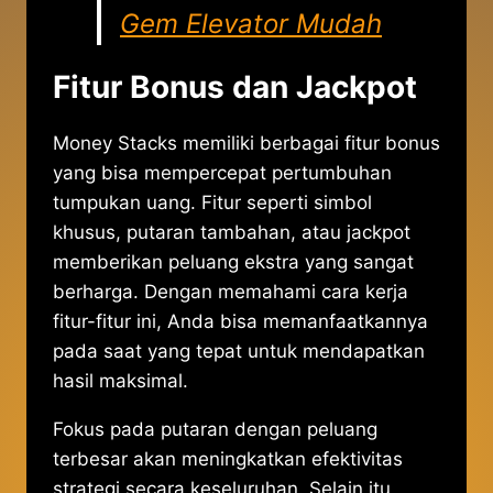
Gem Elevator Mudah
Fitur Bonus dan Jackpot
Money Stacks memiliki berbagai fitur bonus
yang bisa mempercepat pertumbuhan
tumpukan uang. Fitur seperti simbol
khusus, putaran tambahan, atau jackpot
memberikan peluang ekstra yang sangat
berharga. Dengan memahami cara kerja
fitur-fitur ini, Anda bisa memanfaatkannya
pada saat yang tepat untuk mendapatkan
hasil maksimal.
Fokus pada putaran dengan peluang
terbesar akan meningkatkan efektivitas
strategi secara keseluruhan. Selain itu,