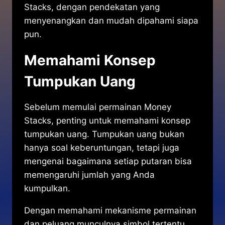
Stacks, dengan pendekatan yang
menyenangkan dan mudah dipahami siapa
pun.
Memahami Konsep
Tumpukan Uang
Sebelum memulai permainan Money
Stacks, penting untuk memahami konsep
tumpukan uang. Tumpukan uang bukan
hanya soal keberuntungan, tetapi juga
mengenai bagaimana setiap putaran bisa
memengaruhi jumlah yang Anda
kumpulkan.
Dengan memahami mekanisme permainan
dan peluang munculnya simbol tertentu,