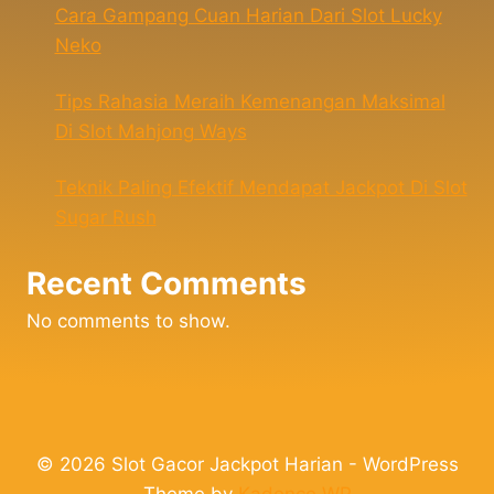
Cara Gampang Cuan Harian Dari Slot Lucky
Neko
Tips Rahasia Meraih Kemenangan Maksimal
Di Slot Mahjong Ways
Teknik Paling Efektif Mendapat Jackpot Di Slot
Sugar Rush
Recent Comments
No comments to show.
© 2026 Slot Gacor Jackpot Harian - WordPress