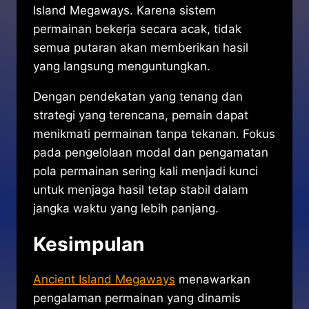
Island Megaways. Karena sistem
permainan bekerja secara acak, tidak
semua putaran akan memberikan hasil
yang langsung menguntungkan.
Dengan pendekatan yang tenang dan
strategi yang terencana, pemain dapat
menikmati permainan tanpa tekanan. Fokus
pada pengelolaan modal dan pengamatan
pola permainan sering kali menjadi kunci
untuk menjaga hasil tetap stabil dalam
jangka waktu yang lebih panjang.
Kesimpulan
Ancient Island Megaways
menawarkan
pengalaman permainan yang dinamis