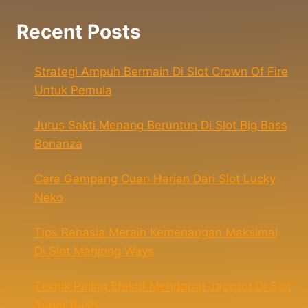
Recent Posts
Strategi Ampuh Bermain Di Slot Crown Of Fire
Untuk Pemula
Jurus Sakti Menang Beruntun Di Slot Big Bass
Bonanza
Cara Gampang Cuan Harian Dari Slot Lucky
Neko
Tips Rahasia Meraih Kemenangan Maksimal
Di Slot Mahjong Ways
Teknik Paling Efektif Mendapat Jackpot Di Slot
Sugar Rush