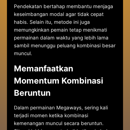
Pendekatan bertahap membantu menjaga
keseimbangan modal agar tidak cepat
habis. Selain itu, metode ini juga
memungkinkan pemain tetap menikmati
permainan dalam waktu yang lebih lama
sambil menunggu peluang kombinasi besar
muncul.
Memanfaatkan
Momentum Kombinasi
Beruntun
Dalam permainan Megaways, sering kali
terjadi momen ketika kombinasi
kemenangan muncul secara beruntun.