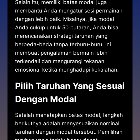
Selain itu, memiliki batas modal juga
membantu Anda mengatur sesi permainan
dengan lebih baik. Misalnya, jika modal
Anda cukup untuk 50 putaran, Anda bisa
merencanakan strategi taruhan yang
berbeda-beda tanpa terburu-buru. Ini
membuat pengalaman bermain lebih
terkendali dan mengurangi tekanan
emosional ketika menghadapi kekalahan.
Pilih Taruhan Yang Sesuai
Dengan Modal
Setelah menetapkan batas modal, langkah
berikutnya adalah menyesuaikan nominal
taruhan dengan modal tersebut. Pemilihan