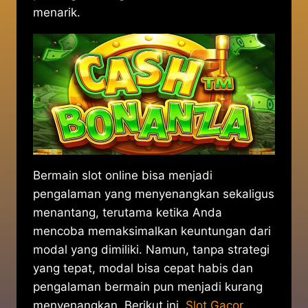
menarik.
Bermain slot online bisa menjadi
pengalaman yang menyenangkan sekaligus
menantang, terutama ketika Anda
mencoba memaksimalkan keuntungan dari
modal yang dimiliki. Namun, tanpa strategi
yang tepat, modal bisa cepat habis dan
pengalaman bermain pun menjadi kurang
menyenangkan. Berikut ini,
Slot Gacor