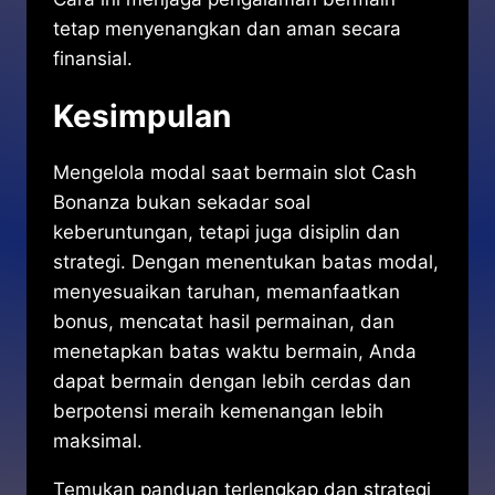
tetap menyenangkan dan aman secara
finansial.
Kesimpulan
Mengelola modal saat bermain slot Cash
Bonanza bukan sekadar soal
keberuntungan, tetapi juga disiplin dan
strategi. Dengan menentukan batas modal,
menyesuaikan taruhan, memanfaatkan
bonus, mencatat hasil permainan, dan
menetapkan batas waktu bermain, Anda
dapat bermain dengan lebih cerdas dan
berpotensi meraih kemenangan lebih
maksimal.
Temukan panduan terlengkap dan strategi