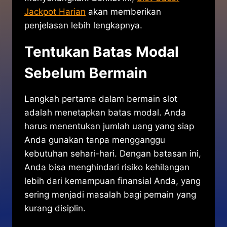
Jackpot Harian
akan memberikan
penjelasan lebih lengkapnya.
Tentukan Batas Modal
Sebelum Bermain
Langkah pertama dalam bermain slot
adalah menetapkan batas modal. Anda
harus menentukan jumlah uang yang siap
Anda gunakan tanpa mengganggu
kebutuhan sehari-hari. Dengan batasan ini,
Anda bisa menghindari risiko kehilangan
lebih dari kemampuan finansial Anda, yang
sering menjadi masalah bagi pemain yang
kurang disiplin.