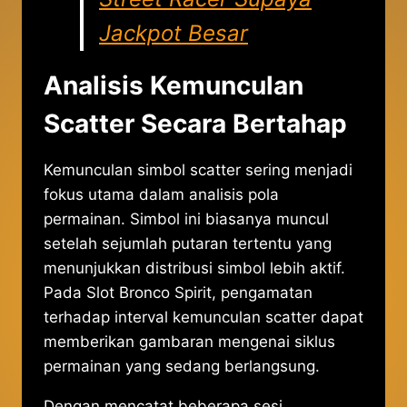
Jackpot Besar
Analisis Kemunculan
Scatter Secara Bertahap
Kemunculan simbol scatter sering menjadi
fokus utama dalam analisis pola
permainan. Simbol ini biasanya muncul
setelah sejumlah putaran tertentu yang
menunjukkan distribusi simbol lebih aktif.
Pada Slot Bronco Spirit, pengamatan
terhadap interval kemunculan scatter dapat
memberikan gambaran mengenai siklus
permainan yang sedang berlangsung.
Dengan mencatat beberapa sesi