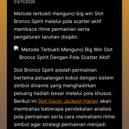
03/11/2026
Metode terbukti mengunci big win Slot
Bronco Spirit melalui pola scatter aktif
membaca ritme permainan serta
pengaturan taruhan disiplin.
Slot Bronco Spirit adalah permainan
bertema petualangan koboi dengan sistem
simbol dinamis yang menghadirkan
peluang hadiah besar melalui pola khusus.
Berikut ini
Slot Gacor Jackpot Harian
akan
membahas beberapa pendekatan analisis
pola permainan serta cara memahami ritme
simbol agar strategi permainan menjadi