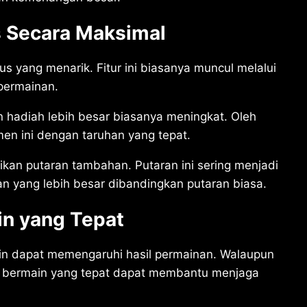
 Secara Maksimal
us yang menarik. Fitur ini biasanya muncul melalui
permainan.
an hadiah lebih besar biasanya meningkat. Oleh
en ini dengan taruhan yang tepat.
ikan putaran tambahan. Putaran ini sering menjadi
 yang lebih besar dibandingkan putaran biasa.
n yang Tepat
n dapat memengaruhi hasil permainan. Walaupun
tu bermain yang tepat dapat membantu menjaga