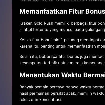
Memanfaatkan Fitur Bonus
Kraken Gold Rush memiliki berbagai fitur bon
simbol tertentu yang muncul pada gulungan 
Ketika fitur bonus aktif, peluang mendapatk
karena itu, penting untuk memanfaatkan mom
Selain itu, beberapa fitur bonus juga member
kesempatan terbaik untuk meraih kemenangan
Menentukan Waktu Bermai
Banyak pemain percaya bahwa waktu bermai
hasil permainan bersifat acak, memilih wak
fokus dan konsentrasi.