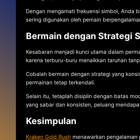
Dengan mengamati frekuensi simbol, Anda bi
sering digunakan oleh pemain berpengalam
Bermain dengan Strategi 
Kesabaran menjadi kunci utama dalam permai
karena terburu-buru menaikkan taruhan tanp
Cobalah bermain dengan strategi yang konsis
permainan tetap terkendali.
Selain itu, tetaplah disiplin dengan batas 
yang sabar dan konsisten, peluang mendapat
Kesimpulan
Kraken Gold Rush
menawarkan pengalaman p