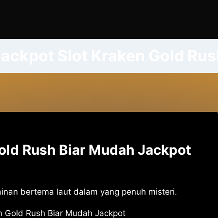
Jackpot Slot Kraken Gold Rus
old Rush Biar Mudah Jackpot
inan bertema laut dalam yang penuh misteri.