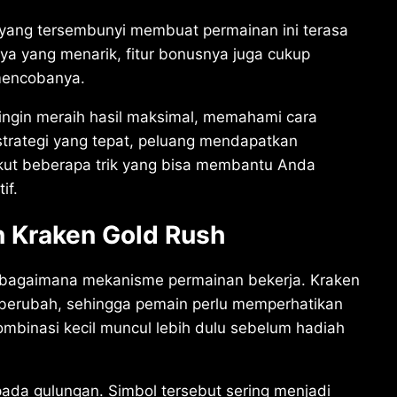
n yang tersembunyi membuat permainan ini terasa
nya yang menarik, fitur bonusnya juga cukup
mencobanya.
ingin meraih hasil maksimal, memahami cara
strategi yang tepat, peluang mendapatkan
kut beberapa trik yang bisa membantu Anda
if.
 Kraken Gold Rush
bagaimana mekanisme permainan bekerja. Kraken
g berubah, sehingga pemain perlu memperhatikan
mbinasi kecil muncul lebih dulu sebelum hadiah
ada gulungan. Simbol tersebut sering menjadi