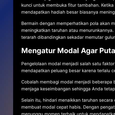
kunci untuk membuka fitur tambahan. Ketika 
mendapatkan hadiah besar biasanya mening
Bermain dengan memperhatikan pola akan 
meningkatkan taruhan atau menurunkannya. 
terarah dibandingkan sekadar memutar gulun
Mengatur Modal Agar Puta
Pengelolaan modal menjadi salah satu faktor
mendapatkan peluang besar karena terlalu 
Cobalah membagi modal menjadi beberapa b
menjaga keseimbangan sehingga Anda tetap 
Selain itu, hindari menaikkan taruhan secara 
membuat modal cepat habis. Dengan pengatur
menunggu momen terbaik untuk mendapatka