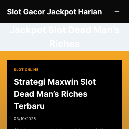
Skip
Slot Gacor Jackpot Harian
to
content
Jackpot Slot Dead Man’s
Riches
SLOT ONLINE
Strategi Maxwin Slot
Dead Man’s Riches
Terbaru
03/10/2026