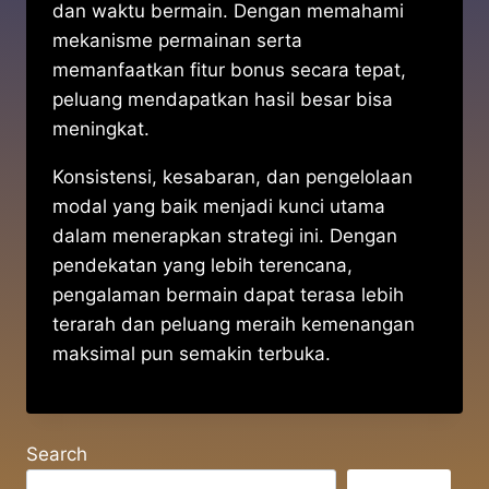
dan waktu bermain. Dengan memahami
mekanisme permainan serta
memanfaatkan fitur bonus secara tepat,
peluang mendapatkan hasil besar bisa
meningkat.
Konsistensi, kesabaran, dan pengelolaan
modal yang baik menjadi kunci utama
dalam menerapkan strategi ini. Dengan
pendekatan yang lebih terencana,
pengalaman bermain dapat terasa lebih
terarah dan peluang meraih kemenangan
maksimal pun semakin terbuka.
Search