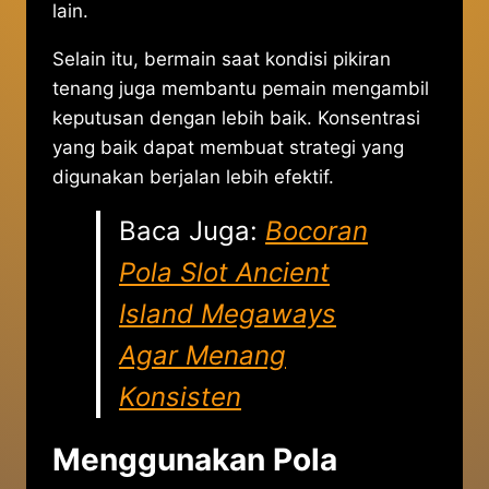
lain.
Selain itu, bermain saat kondisi pikiran
tenang juga membantu pemain mengambil
keputusan dengan lebih baik. Konsentrasi
yang baik dapat membuat strategi yang
digunakan berjalan lebih efektif.
Baca Juga:
Bocoran
Pola Slot Ancient
Island Megaways
Agar Menang
Konsisten
Menggunakan Pola