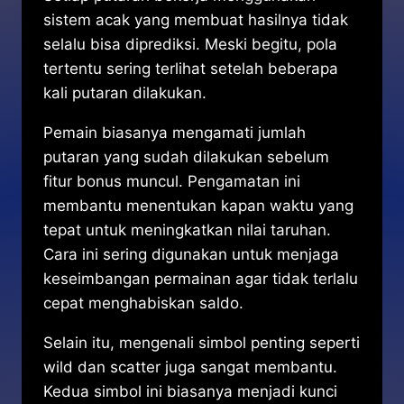
sistem acak yang membuat hasilnya tidak
selalu bisa diprediksi. Meski begitu, pola
tertentu sering terlihat setelah beberapa
kali putaran dilakukan.
Pemain biasanya mengamati jumlah
putaran yang sudah dilakukan sebelum
fitur bonus muncul. Pengamatan ini
membantu menentukan kapan waktu yang
tepat untuk meningkatkan nilai taruhan.
Cara ini sering digunakan untuk menjaga
keseimbangan permainan agar tidak terlalu
cepat menghabiskan saldo.
Selain itu, mengenali simbol penting seperti
wild dan scatter juga sangat membantu.
Kedua simbol ini biasanya menjadi kunci