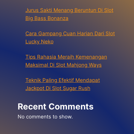
Jurus Sakti Menang Beruntun Di Slot
Big Bass Bonanza
Cara Gampang Cuan Harian Dari Slot
Lucky Neko
Tips Rahasia Meraih Kemenangan
Maksimal Di Slot Mahjong Ways
Teknik Paling Efektif Mendapat
Jackpot Di Slot Sugar Rush
Recent Comments
No comments to show.