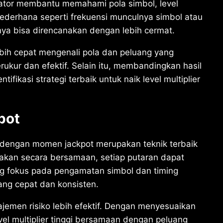
vator membantu memahami pola simbol, level
s sederhana seperti frekuensi munculnya simbol atau
tnya bisa direncanakan dengan lebih cermat.
ebih cepat mengenali pola dan peluang yang
rukur dan efektif. Selain itu, membandingkan hasil
ikasi strategi terbaik untuk naik level multiplier
pot
r dengan momen jackpot merupakan teknik terbaik
gunakan secara bersamaan, setiap putaran dapat
ng fokus pada pengamatan simbol dan timing
ang cepat dan konsisten.
ajemen risiko lebih efektif. Dengan menyesuaikan
l multiplier tinggi bersamaan dengan peluang