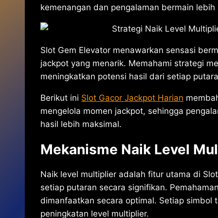
kemenangan dan pengalaman bermain lebih
Slot Gem Elevator menawarkan sensasi bermain
jackpot yang menarik. Memahami strategi mem
meningkatkan potensi hasil dari setiap putara
Berikut ini
Slot Gacor Jackpot Harian
membahas
mengelola momen jackpot, sehingga pengal
hasil lebih maksimal.
Mekanisme Naik Level Mult
Naik level multiplier adalah fitur utama di S
setiap putaran secara signifikan. Pemahaman
dimanfaatkan secara optimal. Setiap simbol
peningkatan level multiplier.