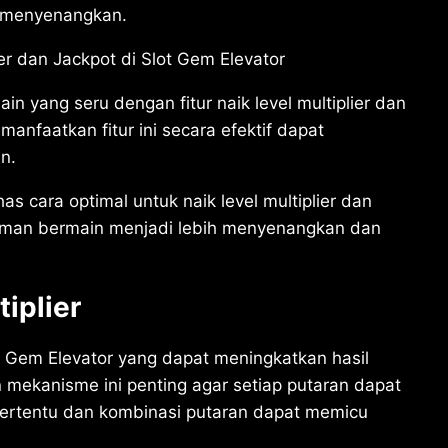
 menyenangkan.
 yang seru dengan fitur naik level multiplier dan
anfaatkan fitur ini secara efektif dapat
n.
 cara optimal untuk naik level multiplier dan
aman bermain menjadi lebih menyenangkan dan
iplier
lot Gem Elevator yang dapat meningkatkan hasil
 mekanisme ini penting agar setiap putaran dapat
 tertentu dan kombinasi putaran dapat memicu