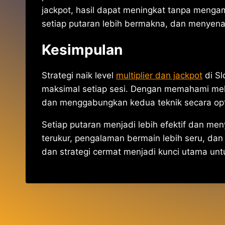
jackpot, hasil dapat meningkat tanpa mengam
setiap putaran lebih bermakna, dan menyen
Kesimpulan
Strategi naik level
multiplier dan jackpot
di Sl
maksimal setiap sesi. Dengan memahami meka
dan menggabungkan kedua teknik secara opt
Setiap putaran menjadi lebih efektif dan me
terukur, pengalaman bermain lebih seru, dan r
dan strategi cermat menjadi kunci utama unt