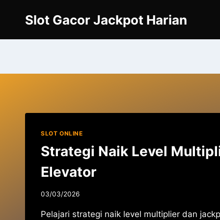
Skip
Slot Gacor Jackpot Harian
to
content
SLOT ONLINE
Strategi Naik Level Multip
Elevator
03/03/2026
Pelajari strategi naik level multiplier dan j